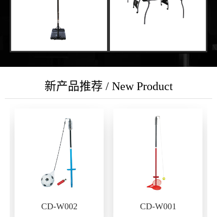
新产品推荐 / New Product
CD-W002
CD-W001