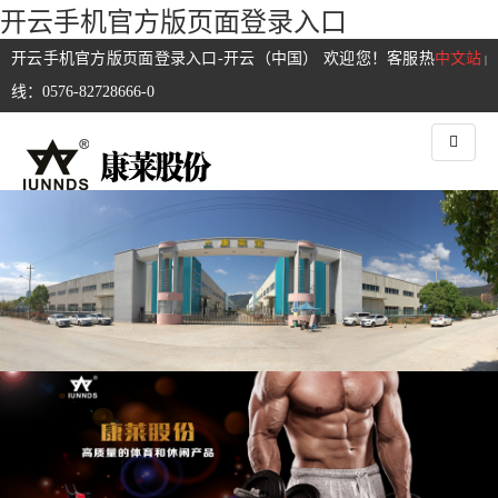
开云手机官方版页面登录入口
开云手机官方版页面登录入口-开云（中国） 欢迎您！客服热
中文站
|
线：0576-82728666-0