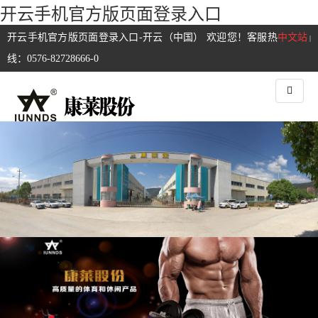
开云手机官方版页面登录入口
开云手机官方版页面登录入口-开云（中国） 欢迎您！客服热
中文站
|
线：0576-82728666-0