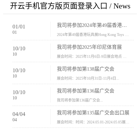
开云手机官方版页面登录入口 / News
我司将参加2024年第49届香港玩具展Hong Kong Toys & Games Fair 欢迎新···
01
/
01
01
2024年第49届香港玩具展Hong Kong Toys & Games Fair摊位号：5con-005展会时间：2024年1月8日-1月11日展会地址：香港会议展览中心...
我司将参加2025年印尼体育展
10
/
10
10
展会时间：2025年11月6日-9日展会地点 ：印尼会展中心...
我司将参加第138届广交会
10
/
10
10
展会时间：2025年10月31日-11月4日...
我司将参加第136届广交会
10
/
10
10
我司将参加第136届广交会...
我司将参加第135届广交会出口展
04
/
04
04
展会时间：时间：2024.05.01-2024.05.05展会地址：中国进出口商品交易会展馆福建康莱宝公司展位号12.1G37-38、H11-12，浙江康莱宝展位号17.1B23-24、C19-20...