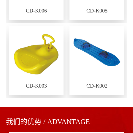
CD-K006
CD-K005
CD-K003
CD-K002
我们的优势 / ADVANTAGE