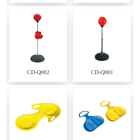
CD-Q002
CD-Q001