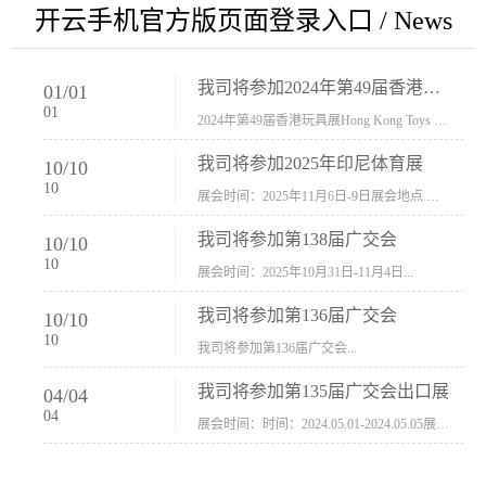
开云手机官方版页面登录入口 / News
我司将参加2024年第49届香港玩具展Hong Kong Toys & Games Fair 欢迎新···
01
/
01
01
2024年第49届香港玩具展Hong Kong Toys & Games Fair摊位号：5con-005展会时间：2024年1月8日-1月11日展会地址：香港会议展览中心...
我司将参加2025年印尼体育展
10
/
10
10
展会时间：2025年11月6日-9日展会地点 ：印尼会展中心...
我司将参加第138届广交会
10
/
10
10
展会时间：2025年10月31日-11月4日...
我司将参加第136届广交会
10
/
10
10
我司将参加第136届广交会...
我司将参加第135届广交会出口展
04
/
04
04
展会时间：时间：2024.05.01-2024.05.05展会地址：中国进出口商品交易会展馆福建康莱宝公司展位号12.1G37-38、H11-12，浙江康莱宝展位号17.1B23-24、C19-20...