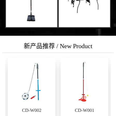
新产品推荐 / New Product
CD-W002
CD-W001