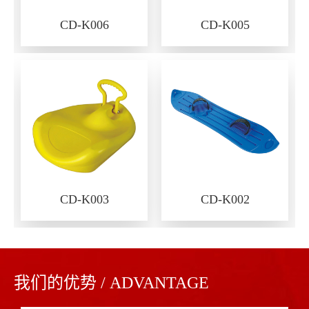
CD-K006
CD-K005
CD-K003
CD-K002
我们的优势 / ADVANTAGE