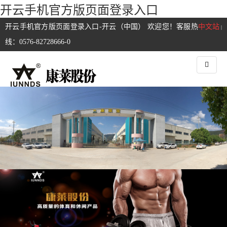
开云手机官方版页面登录入口
开云手机官方版页面登录入口-开云（中国） 欢迎您！客服热
中文站
|
线：0576-82728666-0