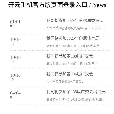
开云手机官方版页面登录入口 / News
我司将参加2024年第49届香港玩具展Hong Kong Toys & Games Fair 欢迎新···
01
/
01
01
2024年第49届香港玩具展Hong Kong Toys & Games Fair摊位号：5con-005展会时间：2024年1月8日-1月11日展会地址：香港会议展览中心...
我司将参加2025年印尼体育展
10
/
10
10
展会时间：2025年11月6日-9日展会地点 ：印尼会展中心...
我司将参加第138届广交会
10
/
10
10
展会时间：2025年10月31日-11月4日...
我司将参加第136届广交会
10
/
10
10
我司将参加第136届广交会...
我司将参加第135届广交会出口展
04
/
04
04
展会时间：时间：2024.05.01-2024.05.05展会地址：中国进出口商品交易会展馆福建康莱宝公司展位号12.1G37-38、H11-12，浙江康莱宝展位号17.1B23-24、C19-20...