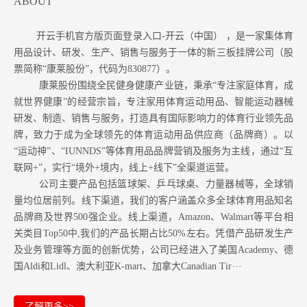
ABOUT
开云手机官方版页面登录入口-开云（中国） ，是一家集体育
用品设计、研发、生产、销售与服务于一体的新三板挂牌公司（股
票简称“康莱股份”，代码为830877）。
康莱股份围绕全民健身健康产业链，秉承“专注家庭体育，成
就世界健康”的经营宗旨，专注家用体育运动用品、智能运动器械
研发、制造、销售与服务，打造具有国际影响力的体育行业领先品
牌，致力于成为全球领先的体育运动用品供应商（品牌商）。以
“运动神”、“IUNNDS”等体育用品品牌营销及服务为主线，通过“互
联网+”，实行“境外+境内，线上+线下”全渠道运营。
公司主要产品包括篮球架、乒乓球桌、力量器械等，全球销
量均位居前列。
线下渠道，我们的客户涵盖众多全球体育用品知名
品牌商及世界500强企业。
线上渠道，Amazon
、Walmart等
平台相
关类目Top50中,我们的产品长期占比50%左右。凭借产品研发生产
及业务管理等方面的创新优势，公司已经进入了美国Academy、德
国Aldi和Lidl、澳大利亚K-mart、加拿大Canadian Tir···
了解更多>>