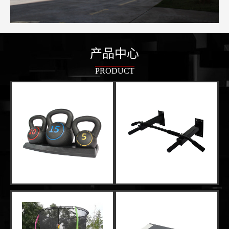
产品中心
PRODUCT