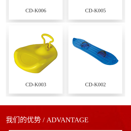
CD-K006
CD-K005
CD-K003
CD-K002
我们的优势 / ADVANTAGE