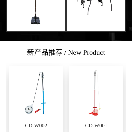
新产品推荐 / New Product
CD-W002
CD-W001